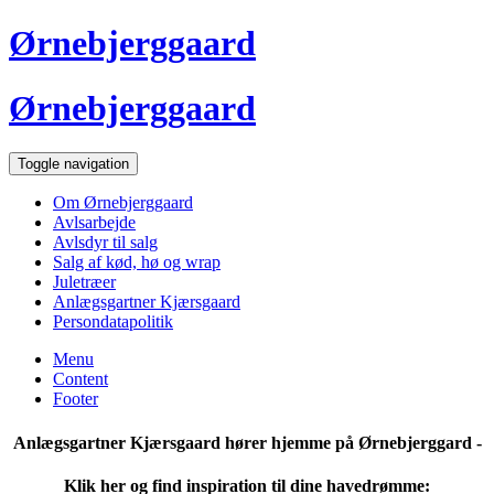
Ørnebjerggaard
Ørnebjerggaard
Toggle navigation
Om Ørnebjerggaard
Avlsarbejde
Avlsdyr til salg
Salg af kød, hø og wrap
Juletræer
Anlægsgartner Kjærsgaard
Persondatapolitik
Menu
Content
Footer
Anlægsgartner Kjærsgaard hører hjemme på Ørnebjerggard -
Klik her og find inspiration til dine havedrømme: